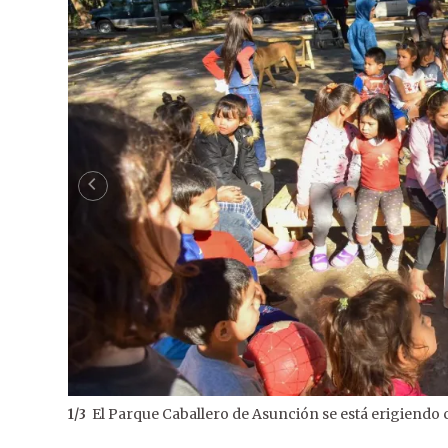
El Parque Caballero de Asunción se está erigiendo 
1
/
3