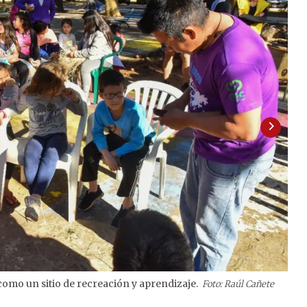
como un sitio de recreación y aprendizaje.
Foto: Raúl Cañete
2
/
3
Asu