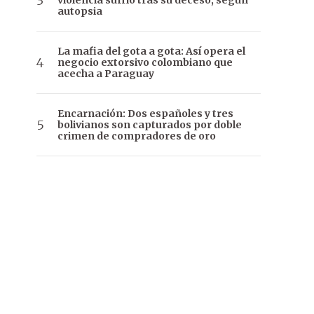
violencia sufrió tras su deceso, según
autopsia
La mafia del gota a gota: Así opera el
negocio extorsivo colombiano que
acecha a Paraguay
Encarnación: Dos españoles y tres
bolivianos son capturados por doble
crimen de compradores de oro