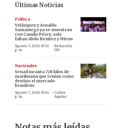
Últimas Noticias
Política
Velázquez y Arnaldo
Samaniego ya se muestran
con Camilo Pérez; solo
faltan Abdo Benítez y Wiens
·
Agosto 7, 2026 10:51
Redacción
p. m.
ÚH
Nacionales
Senad incauta 728 kilos de
marihuana que tenían como
destino el mercado
brasileño
·
Agosto 7, 2026 10:41
Carlos
p. m.
Aquino
Además de poder divertirse, los niños adquieren conocimientos s
nción.
Foto: Raúl Cañete
Notas más leídas