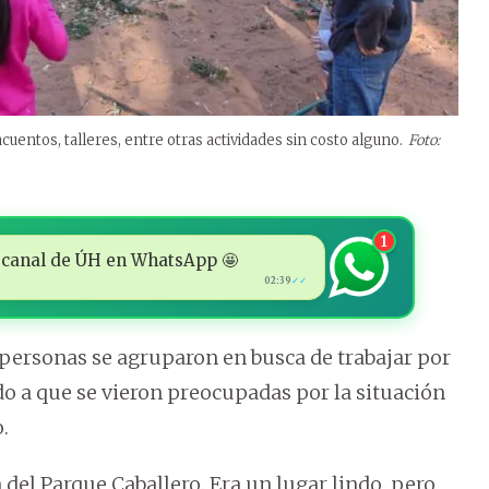
entos, talleres, entre otras actividades sin costo alguno.
Foto:
1
 al canal de ÚH en WhatsApp 🤩
02:39
✓✓
 personas se agruparon en busca de trabajar por
ido a que se vieron preocupadas por la situación
.
 del Parque Caballero. Era un lugar lindo, pero