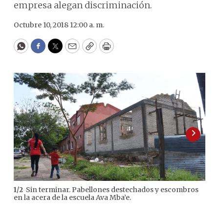
empresa alegan discriminación.
Octubre 10, 2018 12:00 a. m.
WhatsApp
Facebook
Twitter
Email
Copy
Print
Sin terminar. Pabellones destechados y escombros
1
/
2
2
/
2
en la acera de la escuela Ava Mba’e.
Pre
teja