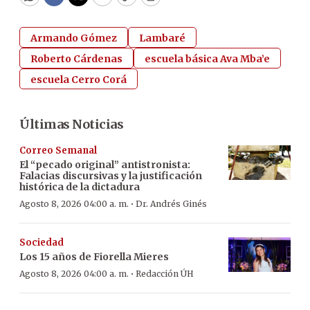
WhatsApp
Facebook
Twitter
Email
Copy
Print
Armando Gómez
Lambaré
Roberto Cárdenas
escuela básica Ava Mba’e
escuela Cerro Corá
Últimas Noticias
Correo Semanal
El “pecado original” antistronista:
Falacias discursivas y la justificación
histórica de la dictadura
·
Agosto 8, 2026 04:00 a. m.
Dr. Andrés Ginés
Sociedad
Los 15 años de Fiorella Mieres
·
Agosto 8, 2026 04:00 a. m.
Redacción ÚH