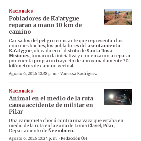
Nacionales
Pobladores de Ka’atygue
reparan a mano 30 km de
camino
Cansados del peligro constante que representan los
enormes baches, los pobladores del
asentamiento
Ka’atygue
, ubicado en el distrito de
Santa Rosa
,
Misiones
, tomaron la iniciativa y comenzaron a reparar
por cuenta propia un trayecto de aproximadamente 30
kilómetros de camino vecinal.
·
Agosto 6, 2026 10:38 p. m.
Vanessa Rodríguez
Nacionales
Animal en el medio de la ruta
causa accidente de militar en
Pilar
Una camioneta chocó contra una vaca que estaba en
medio de la ruta en la zona de Loma Clavel,
Pilar
,
Departamento de
Ñeembucú
.
·
Agosto 6, 2026 10:24 p. m.
Redacción ÚH