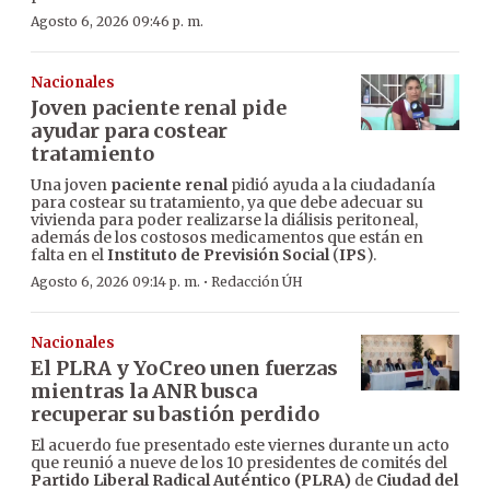
Agosto 6, 2026 09:46 p. m.
Nacionales
Joven paciente renal pide
ayudar para costear
tratamiento
Una joven
paciente renal
pidió ayuda a la ciudadanía
para costear su tratamiento, ya que debe adecuar su
vivienda para poder realizarse la diálisis peritoneal,
además de los costosos medicamentos que están en
falta en el
Instituto de Previsión Social
(
IPS
).
·
Agosto 6, 2026 09:14 p. m.
Redacción ÚH
Nacionales
El PLRA y YoCreo unen fuerzas
mientras la ANR busca
recuperar su bastión perdido
El acuerdo fue presentado este viernes durante un acto
que reunió a nueve de los 10 presidentes de comités del
Partido Liberal Radical Auténtico (PLRA)
de
Ciudad del