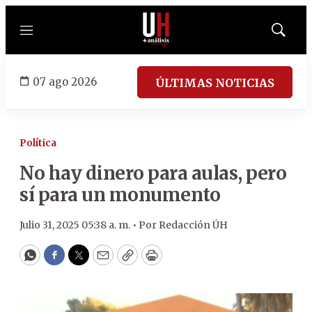
Menú
Mostrar
búsqued
07 ago 2026
ÚLTIMAS NOTICIAS
Política
No hay dinero para aulas, pero
sí para un monumento
Julio 31, 2025 05:38 a. m. •
Por
Redacción ÚH
WhatsApp
Facebook
Twitter
Email
Copy
Print