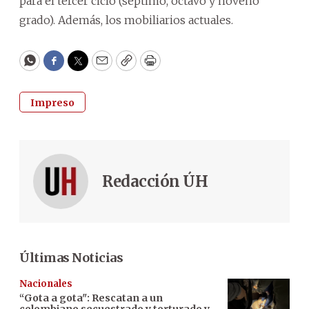
para el tercer ciclo (séptimo, octavo y noveno
grado). Además, los mobiliarios actuales.
WhatsApp
Facebook
Twitter
Email
Copy
Print
Impreso
Redacción ÚH
Últimas Noticias
Nacionales
“Gota a gota": Rescatan a un
colombiano secuestrado y torturado y