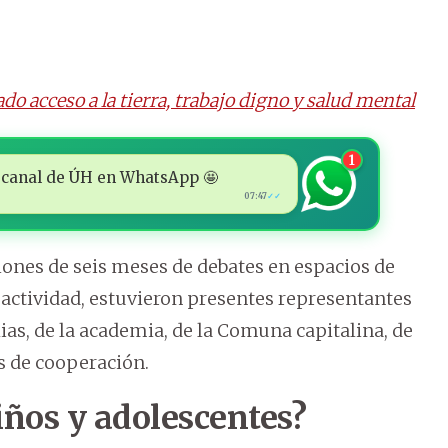
do acceso a la tierra, trabajo digno y salud mental
1
 al canal de ÚH en WhatsApp 🤩
07:47
✓✓
ones de seis meses de debates en espacios de
a actividad, estuvieron presentes representantes
lias, de la academia, de la Comuna capitalina, de
as de cooperación.
iños y adolescentes?