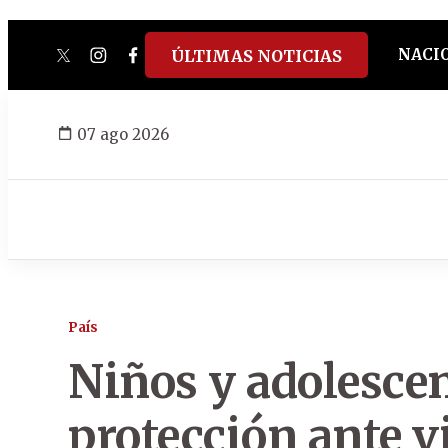
NACI
ÚLTIMAS NOTICIAS
twitter
instagram
facebook
tiktok
youtube
spotify
07 ago 2026
País
Niños y adolesce
protección ante v