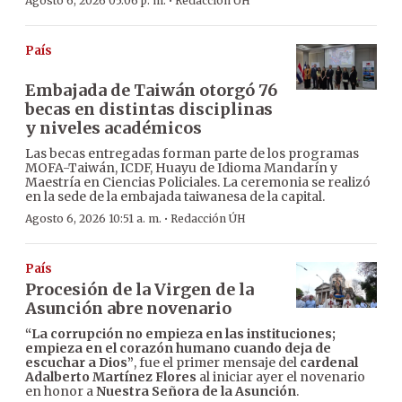
·
Agosto 6, 2026 05:06 p. m.
Redacción ÚH
País
Embajada de Taiwán otorgó 76
becas en distintas disciplinas
y niveles académicos
Las becas entregadas forman parte de los programas
MOFA-Taiwán, ICDF, Huayu de Idioma Mandarín y
Maestría en Ciencias Policiales. La ceremonia se realizó
en la sede de la embajada taiwanesa de la capital.
·
Agosto 6, 2026 10:51 a. m.
Redacción ÚH
País
Procesión de la Virgen de la
Asunción abre novenario
“La corrupción no empieza en las instituciones;
empieza en el corazón humano cuando deja de
escuchar a Dios”
, fue el primer mensaje del
cardenal
Adalberto Martínez Flores
al iniciar ayer el novenario
en honor a
Nuestra Señora de la Asunción
.