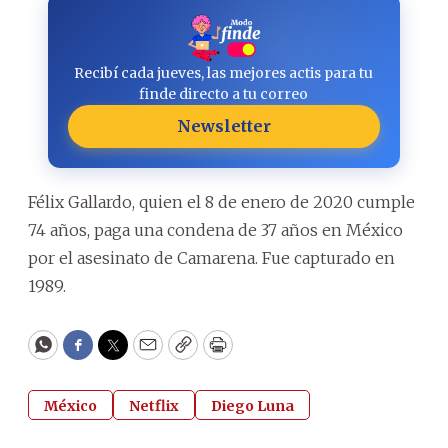
Recibí cada jueves, las mejores actis para tu
finde directo a tu correo
Newsletter
Félix Gallardo, quien el 8 de enero de 2020 cumple
74 años, paga una condena de 37 años en México
por el asesinato de Camarena. Fue capturado en
1989.
WhatsApp
Facebook
Twitter
Email
Copy
Print
México
Netflix
Diego Luna