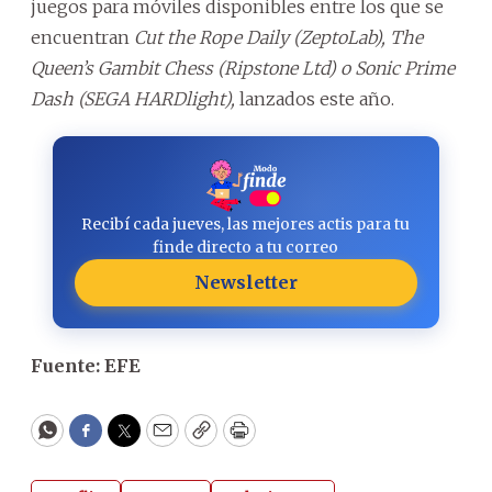
juegos para móviles disponibles entre los que se
encuentran
Cut the Rope Daily (ZeptoLab), The
Queen’s Gambit Chess (Ripstone Ltd) o Sonic Prime
Dash (SEGA HARDlight),
lanzados este año.
Recibí cada jueves, las mejores actis para tu
finde directo a tu correo
Newsletter
Fuente: EFE
WhatsApp
Facebook
Twitter
Email
Copy
Print