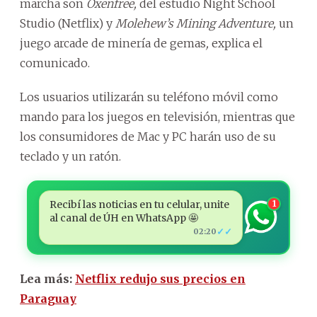
marcha son
Oxenfree,
del estudio Night School
Studio (Netflix) y
Molehew’s
Mining Adventure,
un
juego arcade de minería de gemas
,
explica el
comunicado.
Los usuarios utilizarán su teléfono móvil como
mando para los juegos en televisión, mientras que
los consumidores de Mac y PC harán uso de su
teclado y un ratón.
Recibí las noticias en tu celular, unite
1
al canal de ÚH en WhatsApp 🤩
✓✓
02:20
Lea más:
Netflix redujo sus precios en
Paraguay