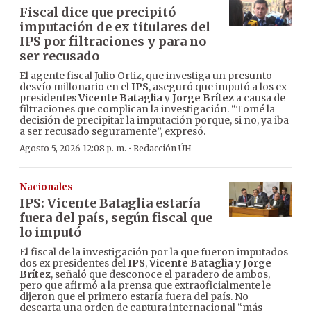
Fiscal dice que precipitó
imputación de ex titulares del
IPS por filtraciones y para no
ser recusado
El agente fiscal Julio Ortiz, que investiga un presunto
desvío millonario en el
IPS
, aseguró que imputó a los ex
presidentes
Vicente Bataglia
y
Jorge Brítez
a causa de
filtraciones que complican la investigación. “Tomé la
decisión de precipitar la imputación porque, si no, ya iba
a ser recusado seguramente”, expresó.
·
Agosto 5, 2026 12:08 p. m.
Redacción ÚH
Nacionales
IPS: Vicente Bataglia estaría
fuera del país, según fiscal que
lo imputó
El fiscal de la investigación por la que fueron imputados
dos ex presidentes del
IPS
,
Vicente Bataglia
y
Jorge
Brítez
, señaló que desconoce el paradero de ambos,
pero que afirmó a la prensa que extraoficialmente le
dijeron que el primero estaría fuera del país. No
descarta una orden de captura internacional “más