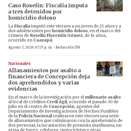
Caso Roselín: Fiscalía imputa
a tres detenidos por
homicidio doloso
La
Fiscalía
imputó este viernes a un joven de 21 años y a
dos adolescentes por
homicidio doloso
, en el marco del
crimen de
Roselín Florentín Gómez
, de 14 años,
ocurrido en
Caazapá
.
·
Agosto 7, 2026 07:57 p. m.
Redacción ÚH
Nacionales
Allanamientos por asalto a
financiera de Concepción deja
dos aprehendidos y varias
evidencias
En el marco de la investigación por el
millonario asalto
al local de créditos
Credi Ágil
, ocurrido el pasado 30 de
julio en el centro de
Concepción
, agentes del
Departamento de Investigaciones de Hechos Punibles
de la
Policía Nacional
realizaron este viernes una serie
de allanamientos que culminaron con la aprehensión de
dos personas, la incautación de presunta marihuana, un
arma de fuego, celulares, motocicletas y otras