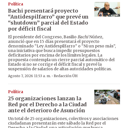
Política
Bachi presentará proyecto
“Antidespilfarro” que prevé un
“shutdown” parcial del Estado
por déficit fiscal
El presidente del Congreso, Basilio
Bachi
Núñez,
anunció que en 15 días presentará el proyecto
denominado “Ley Antidespilfarro” o “Ni un peso más”,
una iniciativa que busca impedir presupuestos
deficitarios por encima de los límites legales. La
propuesta contempla un cierre parcial automático del
Estado si no se corrige el déficit fiscal y prevé la
suspensión de salarios de altas autoridades políticas.
·
Agosto 7, 2026 11:53 a. m.
Redacción ÚH
Política
25 organizaciones lanzan la
Red por el Derecho a la Ciudad
ante el deterioro de Asunción
Un total de 25 organizaciones, colectivos y asociaciones
ciudadanas presentarán este sábado la Red por el
Derecho a la Ciudad, una articulación que busca