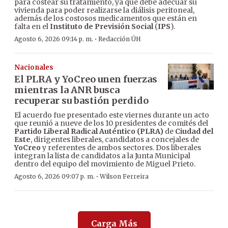
para costear su tratamiento, ya que debe adecuar su
vivienda para poder realizarse la diálisis peritoneal,
además de los costosos medicamentos que están en
falta en el
Instituto de Previsión Social
(
IPS
).
·
Agosto 6, 2026 09:14 p. m.
Redacción ÚH
Nacionales
El PLRA y YoCreo unen fuerzas
mientras la ANR busca
recuperar su bastión perdido
El acuerdo fue presentado este viernes durante un acto
que reunió a nueve de los 10 presidentes de comités del
Partido Liberal Radical Auténtico (PLRA)
de
Ciudad del
Este
, dirigentes liberales, candidatos a concejales de
YoCreo
y referentes de ambos sectores. Dos liberales
integran la lista de candidatos a la Junta Municipal
dentro del equipo del movimiento de Miguel Prieto.
·
Agosto 6, 2026 09:07 p. m.
Wilson Ferreira
Carga Más