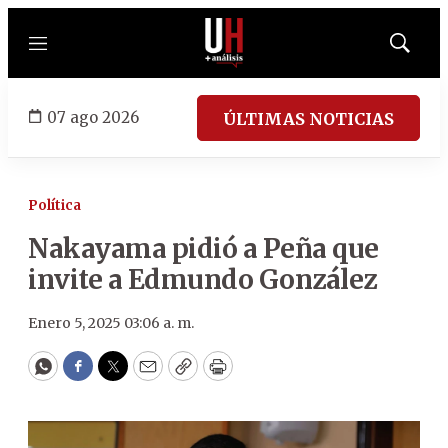
Menú
Mostrar
búsqued
07 ago 2026
ÚLTIMAS NOTICIAS
Política
Nakayama pidió a Peña que
invite a Edmundo González
Enero 5, 2025 03:06 a. m.
WhatsApp
Facebook
Twitter
Email
Copy
Print