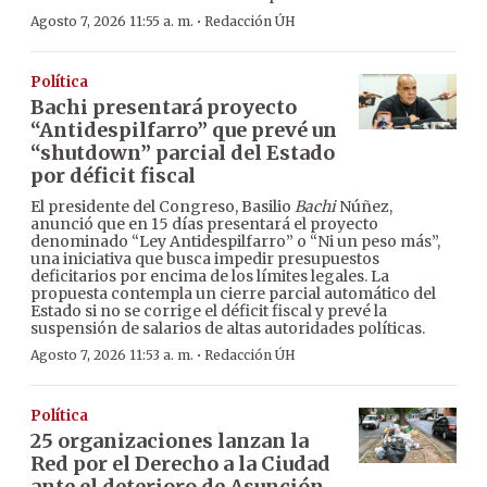
·
Agosto 7, 2026 11:55 a. m.
Redacción ÚH
Política
Bachi presentará proyecto
“Antidespilfarro” que prevé un
“shutdown” parcial del Estado
por déficit fiscal
El presidente del Congreso, Basilio
Bachi
Núñez,
anunció que en 15 días presentará el proyecto
denominado “Ley Antidespilfarro” o “Ni un peso más”,
una iniciativa que busca impedir presupuestos
deficitarios por encima de los límites legales. La
propuesta contempla un cierre parcial automático del
Estado si no se corrige el déficit fiscal y prevé la
suspensión de salarios de altas autoridades políticas.
·
Agosto 7, 2026 11:53 a. m.
Redacción ÚH
Política
25 organizaciones lanzan la
Red por el Derecho a la Ciudad
ante el deterioro de Asunción