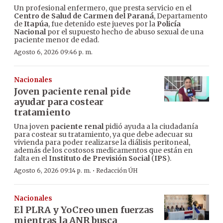
Un profesional enfermero, que presta servicio en el
Centro de Salud de Carmen del Paraná
, Departamento
de
Itapúa
, fue detenido este jueves por la
Policía
Nacional
por el supuesto hecho de abuso sexual de una
paciente menor de edad.
Agosto 6, 2026 09:46 p. m.
Nacionales
Joven paciente renal pide
ayudar para costear
tratamiento
Una joven
paciente renal
pidió ayuda a la ciudadanía
para costear su tratamiento, ya que debe adecuar su
vivienda para poder realizarse la diálisis peritoneal,
además de los costosos medicamentos que están en
falta en el
Instituto de Previsión Social
(
IPS
).
·
Agosto 6, 2026 09:14 p. m.
Redacción ÚH
Nacionales
El PLRA y YoCreo unen fuerzas
mientras la ANR busca