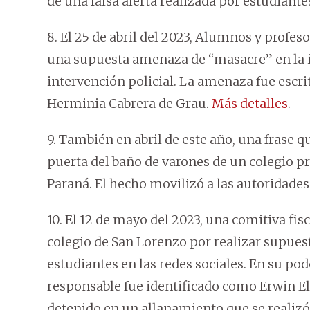
de una falsa alerta realizada por estudiant
8. El 25 de abril del 2023, Alumnos y profe
una supuesta amenaza de “masacre” en la in
intervención policial. La amenaza fue escri
Herminia Cabrera de Grau.
Más detalles
.
9. También en abril de este año, una frase 
puerta del baño de varones de un colegio pri
Paraná. El hecho movilizó a las autoridades
10. El 12 de mayo del 2023, una comitiva fi
colegio de San Lorenzo por realizar supue
estudiantes en las redes sociales. En su pode
responsable fue identificado como Erwin Eli
detenido en un allanamiento que se realizó e