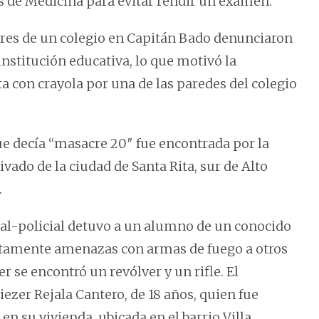
es de Medicina para evitar rendir un examen.
sores de un colegio en Capitán Bado denunciaron
stitución educativa, lo que motivó la
ta con crayola por una de las paredes del colegio
que decía “masacre 20″ fue encontrada por la
vado de la ciudad de Santa Rita, sur de Alto
.
scal-policial detuvo a un alumno de un conocido
stamente amenazas con armas de fuego a otros
r se encontró un revólver y un rifle. El
ezer Rejala Cantero, de 18 años, quien fue
n su vivienda, ubicada en el barrio Villa