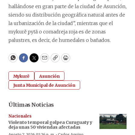
hallándose en gran parte de la ciudad de Asunción,
siendo su distribución geográfica natural antes de
la urbanización de la ciudad”, mientras que el
mykurẽ pytã o comadreja roja es de zonas
palustres, es decir, de humedales o bañados.
WhatsApp
Facebook
Twitter
Email
Copy
Print
Mykurẽ
Asunción
Junta Municipal de Asunción
Últimas Noticias
Nacionales
Violento temporal golpea Curuguaty y
deja unas 50 viviendas afectadas
·
Agosto 7, 2026 01:26 p. m.
Carlos Aquino