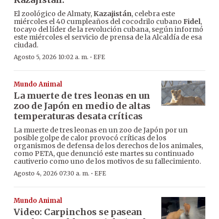
El zoológico de Almaty,
Kazajistán
, celebra este
miércoles el 40 cumpleaños del cocodrilo cubano
Fidel
,
tocayo del líder de la revolución cubana, según informó
este miércoles el servicio de prensa de la Alcaldía de esa
ciudad.
·
Agosto 5, 2026 10:02 a. m.
EFE
Mundo Animal
La muerte de tres leonas en un
zoo de Japón en medio de altas
temperaturas desata críticas
La muerte de tres leonas en un zoo de Japón por un
posible golpe de calor provocó críticas de los
organismos de defensa de los derechos de los animales,
como PETA, que denunció este martes su continuado
cautiverio como uno de los motivos de su fallecimiento.
·
Agosto 4, 2026 07:30 a. m.
EFE
Mundo Animal
Video: Carpinchos se pasean