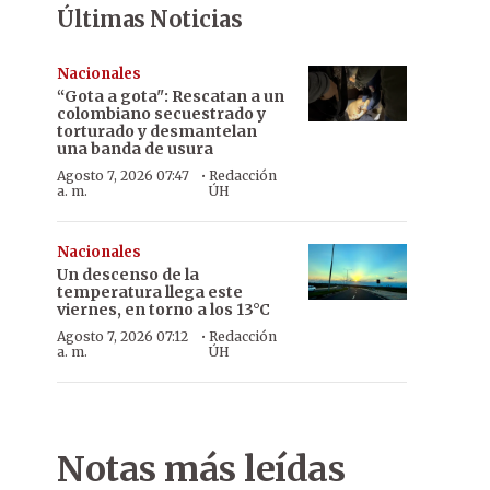
Últimas Noticias
Nacionales
“Gota a gota": Rescatan a un
colombiano secuestrado y
torturado y desmantelan
una banda de usura
·
Agosto 7, 2026 07:47
Redacción
a. m.
ÚH
Nacionales
Un descenso de la
temperatura llega este
viernes, en torno a los 13°C
·
Agosto 7, 2026 07:12
Redacción
a. m.
ÚH
Notas más leídas