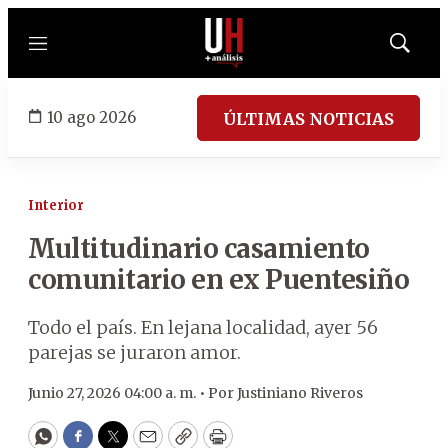
Menú
Mostrar
búsqued
10 ago 2026
ÚLTIMAS NOTICIAS
Interior
Multitudinario casamiento
comunitario en ex Puentesiño
Todo el país. En lejana localidad, ayer 56
parejas se juraron amor.
Junio 27, 2026 04:00 a. m. •
Por
Justiniano Riveros
WhatsApp
Facebook
Twitter
Email
Copy
Print