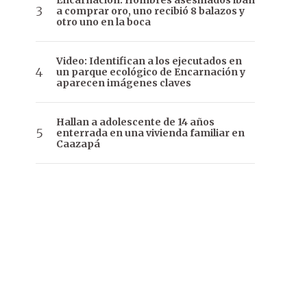
Encarnación: Hombres asesinados iban
a comprar oro, uno recibió 8 balazos y
otro uno en la boca
Video: Identifican a los ejecutados en
un parque ecológico de Encarnación y
aparecen imágenes claves
Hallan a adolescente de 14 años
enterrada en una vivienda familiar en
Caazapá