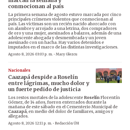
marcan la semana y
conmocionan al país
La primera semana de agosto estuvo marcada por cinco
principales crímenes violentos que conmocionan al
país. Las víctimas son un recién nacido ahorcado con
un alambre y arrojado a una letrina, dos compradores
de oro y una mujer, asesinados a balazos, además de una
adolescente ahogada y desmembrada y un joven
asesinado con un hacha. Hay varios detenidos e
imputados en el marco de las distintas investigaciones.
·
Agosto 8, 2026 03:03 p. m.
Mary Glezcu
Nacionales
Caazapá despide a Roselín
entre lágrimas, mucho dolor y
un fuerte pedido de justicia
Los restos mortales de la adolescente
Roselín
Florentín
Gómez, de 14 años, fueron enterrados durante la
mañana de este sábado en el Cementerio Municipal de
Caazapá
, en medio del dolor de familiares, amigos y
allegados.
·
Agosto 8, 2026 12:11 p. m.
Redacción ÚH