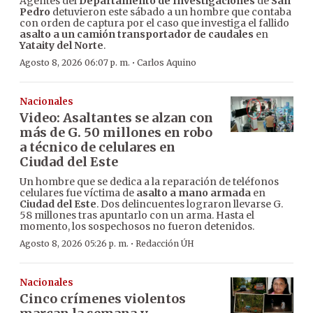
Agentes del
Departamento de Investigaciones
de
San
Pedro
detuvieron este sábado a un hombre que contaba
con orden de captura por el caso que investiga el fallido
asalto a un camión transportador de caudales
en
Yataity del Norte
.
·
Agosto 8, 2026 06:07 p. m.
Carlos Aquino
Nacionales
Video: Asaltantes se alzan con
más de G. 50 millones en robo
a técnico de celulares en
Ciudad del Este
Un hombre que se dedica a la reparación de teléfonos
celulares fue víctima de
asalto a mano armada
en
Ciudad del Este
. Dos delincuentes lograron llevarse G.
58 millones tras apuntarlo con un arma. Hasta el
momento, los sospechosos no fueron detenidos.
·
Agosto 8, 2026 05:26 p. m.
Redacción ÚH
Nacionales
Cinco crímenes violentos