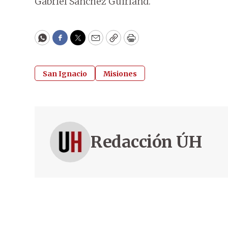
Gabriel Sánchez Guirland.
WhatsApp
Facebook
Twitter
Email
Copy
Print
San Ignacio
Misiones
Redacción ÚH