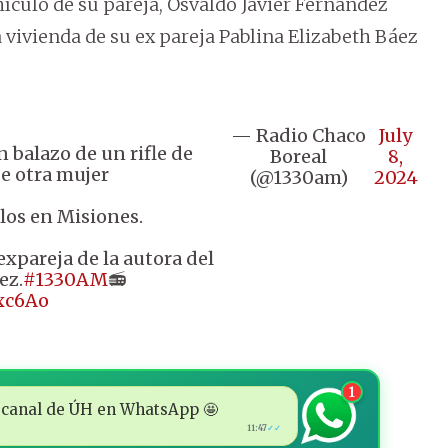
hículo de su pareja, Osvaldo Javier Fernández
a vivienda de su ex pareja Pablina Elizabeth Báez
— Radio Chaco
July
n balazo de un rifle de
Boreal
8,
de otra mujer
(@1330am)
2024
elos en Misiones.
 expareja de la autora del
ez.
#1330AM
📻
ixc6Ao
1
 al canal de ÚH en WhatsApp 🤩
11:47
✓✓