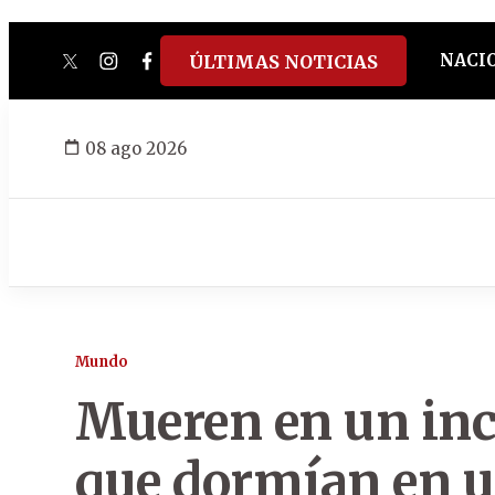
NACI
ÚLTIMAS NOTICIAS
twitter
instagram
facebook
tiktok
youtube
spotify
08 ago 2026
Mundo
Mueren en un inc
que dormían en u