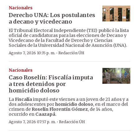
Nacionales
Derecho UNA: Los postulantes
a decano y vicedecano
El Tribunal Electoral Independiente (TEI) publicó la lista
oficial de candidaturas para las elecciones de Decano y
Vicedecano de la Facultad de Derecho y Ciencias
Sociales de la Universidad Nacional de Asunción (UNA).
·
Agosto 7, 2026 10:35 p. m.
Redacción ÚH
Nacionales
Caso Roselín: Fiscalía imputa
a tres detenidos por
homicidio doloso
La
Fiscalía
imputó este viernes a un joven de 21 años y a
dos adolescentes por
homicidio doloso
, en el marco del
crimen de
Roselín Florentín Gómez
, de 14 años,
ocurrido en
Caazapá
.
·
Agosto 7, 2026 07:57 p. m.
Redacción ÚH