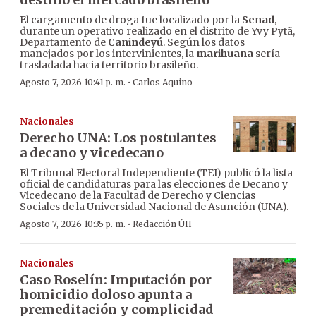
El cargamento de droga fue localizado por la
Senad
,
durante un operativo realizado en el distrito de Yvy Pytã,
Departamento de
Canindeyú
. Según los datos
manejados por los intervinientes, la
marihuana
sería
trasladada hacia territorio brasileño.
·
Agosto 7, 2026 10:41 p. m.
Carlos Aquino
Nacionales
Derecho UNA: Los postulantes
a decano y vicedecano
El Tribunal Electoral Independiente (TEI) publicó la lista
oficial de candidaturas para las elecciones de Decano y
Vicedecano de la Facultad de Derecho y Ciencias
Sociales de la Universidad Nacional de Asunción (UNA).
·
Agosto 7, 2026 10:35 p. m.
Redacción ÚH
Nacionales
Caso Roselín: Imputación por
homicidio doloso apunta a
premeditación y complicidad