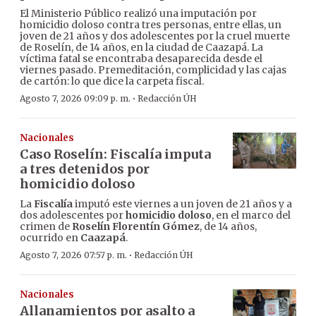
El Ministerio Público realizó una imputación por
homicidio doloso contra tres personas, entre ellas, un
joven de 21 años y dos adolescentes por la cruel muerte
de Roselín, de 14 años, en la ciudad de Caazapá. La
víctima fatal se encontraba desaparecida desde el
viernes pasado. Premeditación, complicidad y las cajas
de cartón: lo que dice la carpeta fiscal.
·
Agosto 7, 2026 09:09 p. m.
Redacción ÚH
Nacionales
Caso Roselín: Fiscalía imputa
a tres detenidos por
homicidio doloso
La
Fiscalía
imputó este viernes a un joven de 21 años y a
dos adolescentes por
homicidio doloso
, en el marco del
crimen de
Roselín Florentín Gómez
, de 14 años,
ocurrido en
Caazapá
.
·
Agosto 7, 2026 07:57 p. m.
Redacción ÚH
Nacionales
Allanamientos por asalto a