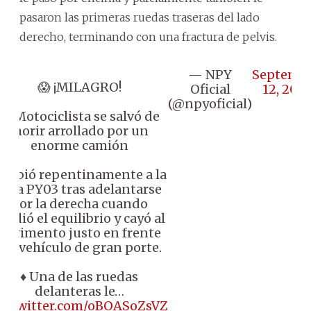
pasaron las primeras ruedas traseras del lado
derecho, terminando con una fractura de pelvis.
— NPY
Septemb
😱 ¡MILAGRO!
Oficial
12, 2025
(@npyoficial)
🔴 Motociclista se salvó de
morir arrollado por un
enorme camión
️ Subió repentinamente a la
ruta PY03 tras adelantarse
por la derecha cuando
erdió el equilibrio y cayó al
pavimento justo en frente
del vehículo de gran porte.
♦️ Una de las ruedas
delanteras le…
ic.twitter.com/oBOASoZsVZ