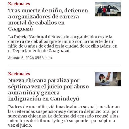
Nacionales
Tras muerte de niño, detienen
a organizadores de carrera
mortal de caballos en
Caaguazú
La
Policía Nacional
detuvo a los organizadores de la
carrera de caballos
que terminó con la muerte de un
niño de 8 años de edad en la ciudad de
Cecilio Báez
, en
el Departamento de
Caaguazú
.
Agosto 6, 2026 05:36 p. m.
Nacionales
Nueva chicana paraliza por
séptima vez el juicio por abuso
a una niña y genera
indignación en Canindeyú
Padres de una niña, víctima de abuso sexual, cuestionan
las reiteradas suspensiones y demora del juicio oral por
sucesivas chicanas. La defensa del acusado recusó a los
miembros del tribunal y logró suspender por séptima
vez el juicio.