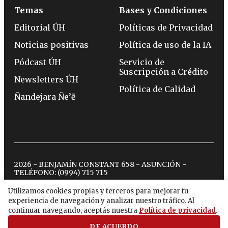
Temas
Bases y Condiciones
Editorial ÚH
Políticas de Privacidad
Noticias positivas
Política de uso de la IA
Pódcast ÚH
Servicio de
Suscripción a Crédito
Newsletters ÚH
Política de Calidad
Ñandejara Ñe’ẽ
2026 - BENJAMÍN CONSTANT 658 - ASUNCIÓN -
TELÉFONO:
(0994) 715 715
Utilizamos cookies propias y terceros para mejorar tu
experiencia de navegación y analizar nuestro tráfico. Al
twitter
instagram
facebook
tiktok
youtube
spotify
continuar navegando, aceptás nuestra
Política de privacidad
.
DE ACUERDO