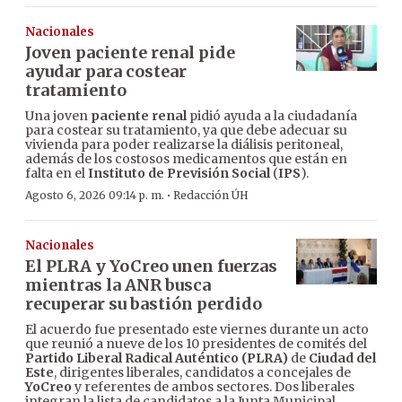
Nacionales
Joven paciente renal pide
ayudar para costear
tratamiento
Una joven
paciente renal
pidió ayuda a la ciudadanía
para costear su tratamiento, ya que debe adecuar su
vivienda para poder realizarse la diálisis peritoneal,
además de los costosos medicamentos que están en
falta en el
Instituto de Previsión Social
(
IPS
).
·
Agosto 6, 2026 09:14 p. m.
Redacción ÚH
Nacionales
El PLRA y YoCreo unen fuerzas
mientras la ANR busca
recuperar su bastión perdido
El acuerdo fue presentado este viernes durante un acto
que reunió a nueve de los 10 presidentes de comités del
Partido Liberal Radical Auténtico (PLRA)
de
Ciudad del
Este
, dirigentes liberales, candidatos a concejales de
YoCreo
y referentes de ambos sectores. Dos liberales
integran la lista de candidatos a la Junta Municipal