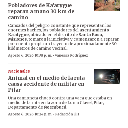
Pobladores de Ka’atygue
reparan a mano 30 km de
camino
Cansados del peligro constante que representan los
enormes baches, los pobladores del
asentamiento
Ka’atygue
, ubicado en el distrito de
Santa Rosa
,
Misiones
, tomaron la iniciativa y comenzaron a reparar
por cuenta propia un trayecto de aproximadamente 30
kilómetros de camino vecinal.
·
Agosto 6, 2026 10:38 p. m.
Vanessa Rodríguez
Nacionales
Animal en el medio de la ruta
causa accidente de militar en
Pilar
Una camioneta chocó contra una vaca que estaba en
medio de la ruta en la zona de Loma Clavel,
Pilar
,
Departamento de
Ñeembucú
.
·
Agosto 6, 2026 10:24 p. m.
Redacción ÚH