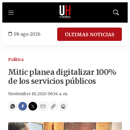
Menú
Mostrar
búsqued
08 ago 2026
ÚLTIMAS NOTICIAS
Política
Mitic planea digitalizar 100%
de los servicios públicos
Noviembre 10, 2023 06:34 a. m.
WhatsApp
Facebook
Twitter
Email
Copy
Print