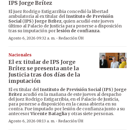
IPS Jorge Brítez
El juez Rodrigo Estigarribia concedió la libertad
ambulatoria al ex titular del
Instituto de Previsión
Social
(
IPS
)
Jorge Brítez
, quien acudió este jueves
último al Palacio de Justicia para ponerse a disposición
tras su imputación por
lesión de confianza
.
·
Agosto 6, 2026 09:32 a. m.
Redacción ÚH
Nacionales
El ex titular de IPS Jorge
Brítez se presenta ante la
Justicia tras dos días de la
imputación
El ex titular del
Instituto de Previsión Social
(
IPS
)
Jorge
Britez
acudió en la mañana de este jueves al despacho
del juez Rodrigo Estigarribia, en el Palacio de Justicia,
para ponerse a disposición en la causa abierta en su
contra. Fue imputado por lesión de confianza junto a su
antecesor
Vicente Bataglia
y otras siete personas.
·
Agosto 6, 2026 08:13 a. m.
Redacción ÚH