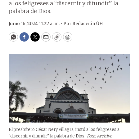
a los feligreses a “discernir y difundir” la
palabra de Dios.
Junio 16, 2024 11:27 a. m. •
Por
Redacción ÚH
WhatsApp
Facebook
Twitter
Email
Copy
Print
El presbítero César Nery Villagra, instó a los feligreses a
“discernir y difundir” la palabra de Dios.
Foto: Archivo