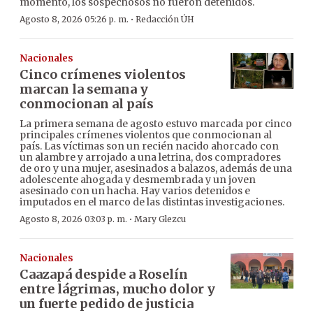
momento, los sospechosos no fueron detenidos.
·
Agosto 8, 2026 05:26 p. m.
Redacción ÚH
Nacionales
Cinco crímenes violentos
marcan la semana y
conmocionan al país
La primera semana de agosto estuvo marcada por cinco
principales crímenes violentos que conmocionan al
país. Las víctimas son un recién nacido ahorcado con
un alambre y arrojado a una letrina, dos compradores
de oro y una mujer, asesinados a balazos, además de una
adolescente ahogada y desmembrada y un joven
asesinado con un hacha. Hay varios detenidos e
imputados en el marco de las distintas investigaciones.
·
Agosto 8, 2026 03:03 p. m.
Mary Glezcu
Nacionales
Caazapá despide a Roselín
entre lágrimas, mucho dolor y
un fuerte pedido de justicia