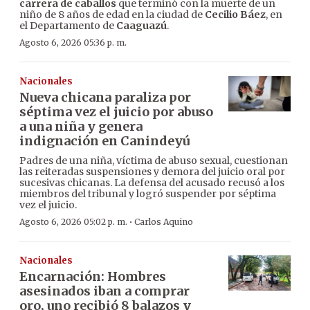
carrera de caballos
que terminó con la muerte de un
niño de 8 años de edad en la ciudad de
Cecilio Báez
, en
el Departamento de
Caaguazú
.
Agosto 6, 2026 05:36 p. m.
Nacionales
Nueva chicana paraliza por
séptima vez el juicio por abuso
a una niña y genera
indignación en Canindeyú
Padres de una niña, víctima de abuso sexual, cuestionan
las reiteradas suspensiones y demora del juicio oral por
sucesivas chicanas. La defensa del acusado recusó a los
miembros del tribunal y logró suspender por séptima
vez el juicio.
·
Agosto 6, 2026 05:02 p. m.
Carlos Aquino
Nacionales
Encarnación: Hombres
asesinados iban a comprar
oro, uno recibió 8 balazos y