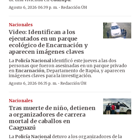
·
Agosto 6, 2026 06:39 p. m.
Redacción ÚH
Nacionales
Video: Identifican a los
ejecutados en un parque
ecológico de Encarnación y
aparecen imágenes claves
La
Policía Nacional
identificó este jueves a las dos
personas que fueron asesinadas en un parque privado
en
Encarnación
, Departamento de Itapúa, y aparecen
imágenes claves para la investigación.
·
Agosto 6, 2026 06:35 p. m.
Redacción ÚH
Nacionales
Tras muerte de niño, detienen
a organizadores de carrera
mortal de caballos en
Caaguazú
La
Policía Nacional
detuvo a los organizadores de la