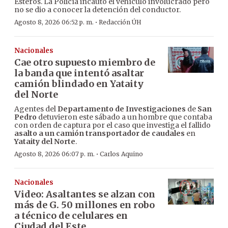
Esteros. La Policía incautó el vehículo involucrado pero
no se dio a conocer la detención del conductor.
·
Agosto 8, 2026 06:52 p. m.
Redacción ÚH
Nacionales
Cae otro supuesto miembro de
la banda que intentó asaltar
camión blindado en Yataity
del Norte
Agentes del
Departamento de Investigaciones
de
San
Pedro
detuvieron este sábado a un hombre que contaba
con orden de captura por el caso que investiga el fallido
asalto a un camión transportador de caudales
en
Yataity del Norte
.
·
Agosto 8, 2026 06:07 p. m.
Carlos Aquino
Nacionales
Video: Asaltantes se alzan con
más de G. 50 millones en robo
a técnico de celulares en
Ciudad del Este