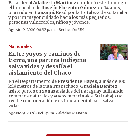
El cardenal
Adalberto Martínez
condenó este domingo
el homicidio de
Roselín Florentín Gómez
, de 14 años,
ocurrido en
Caazapá
. Rezó por la fortaleza de su familia
y por un mayor cuidado hacia los más pequeños,
personas vulnerables, niños y jóvenes.
·
Agosto 9, 2026 06:32 p. m.
Redacción ÚH
Nacionales
Entre yuyos y caminos de
tierra, una partera indígena
salva vidas y desafía el
aislamiento del Chaco
En el Departamento de
Presidente Hayes
, a más de 100
kilómetros de la ruta Transchaco,
Graciela Benítez
asiste partos en zonas aisladas del Paraguay utilizando
remedios naturales y yuyos medicinales. Su trabajo no
recibe remuneración y es fundamental para salvar
vidas.
·
Agosto 9, 2026 04:15 p. m.
Alcides Manena