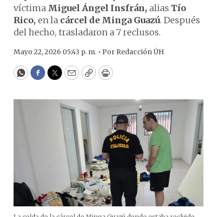
víctima
Miguel Ángel Insfrán,
alias
Tío
Rico,
en la
cárcel de Minga Guazú
. Después
del hecho, trasladaron a 7 reclusos.
Mayo 22, 2026 05:43 p. m. •
Por
Redacción ÚH
WhatsApp
Facebook
Twitter
Email
Copy
Print