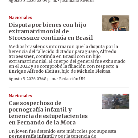
·
Agosto 5, 2026 08:09 p. m.
Justiniano Riveros
Nacionales
Disputa por bienes con hijo
extramatrimonial de
Stroessner continúa en Brasil
Medios brasileños informaron que la disputa por la
herencia del fallecido dictador paraguayo,
Alfredo
Stroessner
, continúa en
Brasil
con un hijo
extramatrimonial. El cuerpo del general fue exhumado
en el 2022 y se comprobó la filiación con respecto a
Enrique Alfredo Fleitas
, hijo de
Michele Fleitas
.
·
Agosto 5, 2026 07:48 p. m.
Redacción ÚH
Nacionales
Cae sospechoso de
pornografía infantil y
tenencia de estupefacientes
en Fernando de la Mora
Un joven fue detenido este miércoles por supuesta
pornografía infantil
y por la tenencia de