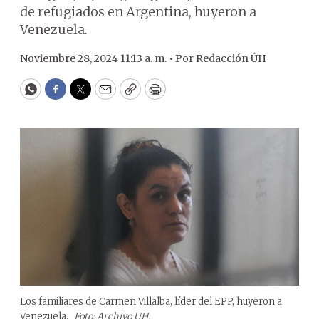
de refugiados en Argentina, huyeron a
Venezuela.
Noviembre 28, 2024 11:13 a. m. •
Por
Redacción ÚH
WhatsApp
Facebook
Twitter
Email
Copy
Print
Los familiares de Carmen Villalba, líder del EPP, huyeron a
Venezuela.
Foto: Archivo UH.