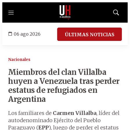
Menú
Mostrar
búsqued
06 ago 2026
ÚLTIMAS NOTICIAS
Nacionales
Miembros del clan Villalba
huyen a Venezuela tras perder
estatus de refugiados en
Argentina
Los familiares de
Carmen Villalba
, líder del
autodenominado Ejército del Pueblo
Paraguayo (
EPP
), luego de perder el estatus