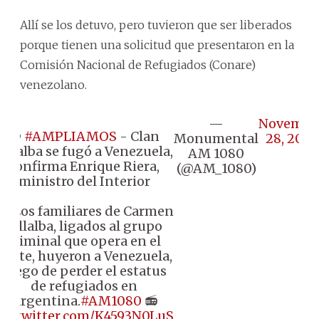
Allí se los detuvo, pero tuvieron que ser liberados
porque tienen una solicitud que presentaron en la
Comisión Nacional de Refugiados (Conare)
venezolano.
—
Novembe
🔴
#AMPLIAMOS
- Clan
Monumental
28, 2024
Villalba se fugó a Venezuela,
AM 1080
confirma Enrique Riera,
(@AM_1080)
ministro del Interior
👉🏼 Los familiares de Carmen
Villalba, ligados al grupo
criminal que opera en el
norte, huyeron a Venezuela,
luego de perder el estatus
de refugiados en
Argentina.
#AM1080
📻
pic.twitter.com/K4593N0LuS