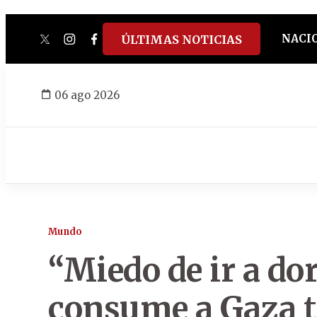
NACI
ÚLTIMAS NOTICIAS
twitter
instagram
facebook
tiktok
youtube
spotify
06 ago 2026
Mundo
“Miedo de ir a dor
consume a Gaza t