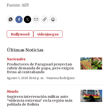
Fuente: AFP.
WhatsApp
Facebook
Twitter
Email
Copy
Print
Hollywood
videojuegos
Últimas Noticias
Nacionales
Productores de Paraguarí proyectan
cubrir demanda de papa, pero exigen
freno al contrabando
·
Agosto 5, 2026 10:46 p. m.
Vanessa Rodríguez
Mundo
Sugieren intervención militar ante
“violencia extrema” en la región más
poblada de Bolivia