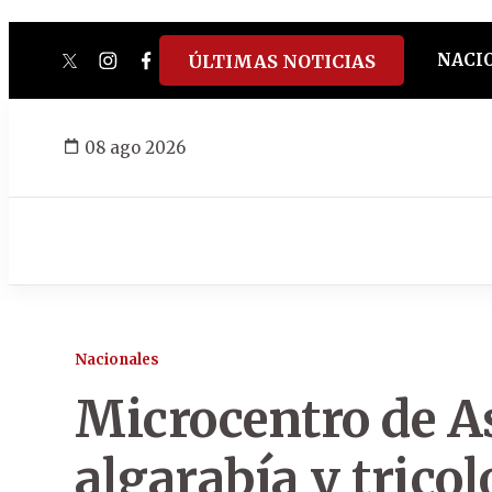
NACI
ÚLTIMAS NOTICIAS
twitter
instagram
facebook
tiktok
youtube
spotify
08 ago 2026
Nacionales
Microcentro de As
algarabía y tricol