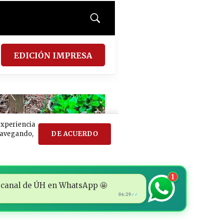
1
 al canal de ÚH en WhatsApp 🤩
06:29
✓✓