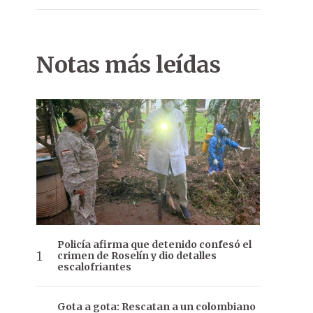
El Túnel interactivo es uno de los principales atractivos en Asun
Notas más leídas
Policía afirma que detenido confesó el
crimen de Roselín y dio detalles
escalofriantes
Gota a gota: Rescatan a un colombiano