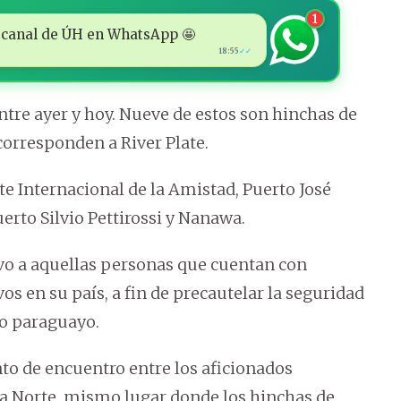
1
 al canal de ÚH en WhatsApp 🤩
18:55
✓✓
tre ayer y hoy. Nueve de estos son hinchas de
corresponden a River Plate.
e Internacional de la Amistad, Puerto José
rto Silvio Pettirossi y Nanawa.
ivo a aquellas personas que cuentan con
os en su país, a fin de precautelar la seguridad
io paraguayo.
nto de encuentro entre los aficionados
ra Norte, mismo lugar donde los hinchas de