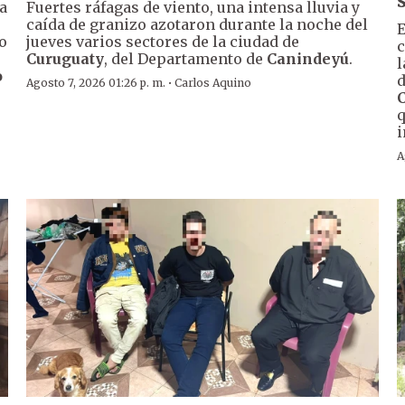
a
Fuertes ráfagas de viento, una intensa lluvia y
caída de granizo azotaron durante la noche del
E
o
jueves varios sectores de la ciudad de
c
Curuguaty
, del Departamento de
Canindeyú
.
l
o
d
·
Agosto 7, 2026 01:26 p. m.
Carlos Aquino
q
i
A