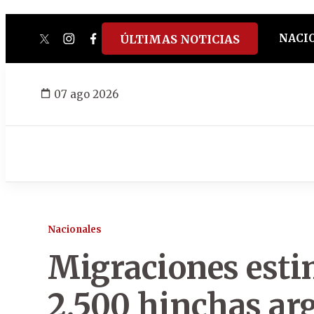
NACI
ÚLTIMAS NOTICIAS
twitter
instagram
facebook
tiktok
youtube
spotify
07 ago 2026
Nacionales
Migraciones esti
2.500 hinchas arg