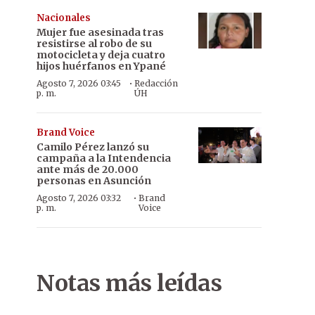
Nacionales
Mujer fue asesinada tras
resistirse al robo de su
motocicleta y deja cuatro
hijos huérfanos en Ypané
·
Agosto 7, 2026 03:45
Redacción
p. m.
ÚH
Brand Voice
Camilo Pérez lanzó su
campaña a la Intendencia
ante más de 20.000
personas en Asunción
·
Agosto 7, 2026 03:32
Brand
p. m.
Voice
Notas más leídas