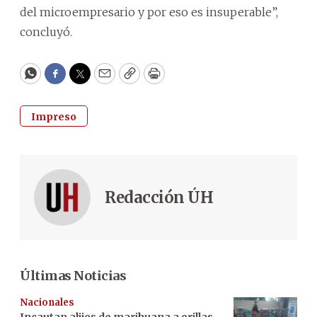
del microempresario y por eso es insuperable”,
concluyó.
WhatsApp
Facebook
Twitter
Email
Copy
Print
Impreso
Redacción ÚH
Últimas Noticias
Nacionales
Incautan alijos de marihuana a orillas