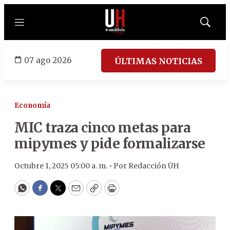
Menú
Mostrar
búsqued
07 ago 2026
ÚLTIMAS NOTICIAS
Economía
MIC traza cinco metas para
mipymes y pide formalizarse
Octubre 1, 2025 05:00 a. m. •
Por
Redacción ÚH
WhatsApp
Facebook
Twitter
Email
Copy
Print