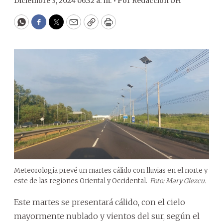
Diciembre 3, 2024 06:32 a. m. •
Por
Redacción ÚH
WhatsApp
Facebook
Twitter
Email
Copy
Print
Meteorología prevé un martes cálido con lluvias en el norte y
este de las regiones Oriental y Occidental.
Foto: Mary Glezcu.
Este martes se presentará cálido, con el cielo
mayormente nublado y vientos del sur, según el