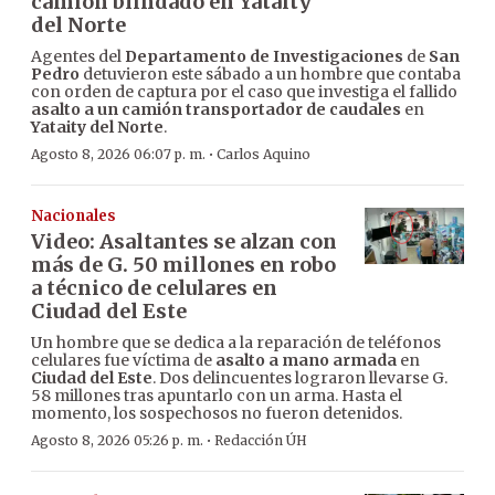
camión blindado en Yataity
del Norte
Agentes del
Departamento de Investigaciones
de
San
Pedro
detuvieron este sábado a un hombre que contaba
con orden de captura por el caso que investiga el fallido
asalto a un camión transportador de caudales
en
Yataity del Norte
.
·
Agosto 8, 2026 06:07 p. m.
Carlos Aquino
Nacionales
Video: Asaltantes se alzan con
más de G. 50 millones en robo
a técnico de celulares en
Ciudad del Este
Un hombre que se dedica a la reparación de teléfonos
celulares fue víctima de
asalto a mano armada
en
Ciudad del Este
. Dos delincuentes lograron llevarse G.
58 millones tras apuntarlo con un arma. Hasta el
momento, los sospechosos no fueron detenidos.
·
Agosto 8, 2026 05:26 p. m.
Redacción ÚH