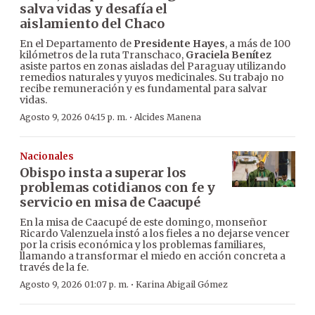
salva vidas y desafía el
aislamiento del Chaco
En el Departamento de
Presidente Hayes
, a más de 100
kilómetros de la ruta Transchaco,
Graciela Benítez
asiste partos en zonas aisladas del Paraguay utilizando
remedios naturales y yuyos medicinales. Su trabajo no
recibe remuneración y es fundamental para salvar
vidas.
·
Agosto 9, 2026 04:15 p. m.
Alcides Manena
Nacionales
Obispo insta a superar los
problemas cotidianos con fe y
servicio en misa de Caacupé
En la misa de Caacupé de este domingo, monseñor
Ricardo Valenzuela instó a los fieles a no dejarse vencer
por la crisis económica y los problemas familiares,
llamando a transformar el miedo en acción concreta a
través de la fe.
·
Agosto 9, 2026 01:07 p. m.
Karina Abigail Gómez