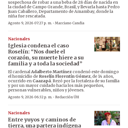
sospechosa de robar a una beba de 28 días de nacida en
la ciudad de Campo Grande, Brasil, y llevarla hasta Pedro
Juan Caballero, Departamento de Amambay, donde la
niña fue rescatada.
·
Agosto 9, 2026 07:27 p. m.
Marciano Candia
Nacionales
Iglesia condena el caso
Roselín: “Nos duele el
corazón, su muerte hiere a su
familia y a toda la sociedad”
El cardenal
Adalberto Martínez
condenó este domingo
el homicidio de
Roselín Florentín Gómez
, de 14 años,
ocurrido en
Caazapá
. Rezó por la fortaleza de su familia
y por un mayor cuidado hacia los más pequeños,
personas vulnerables, niños y jóvenes.
·
Agosto 9, 2026 06:32 p. m.
Redacción ÚH
Nacionales
Entre yuyos y caminos de
tierra, una partera indígena