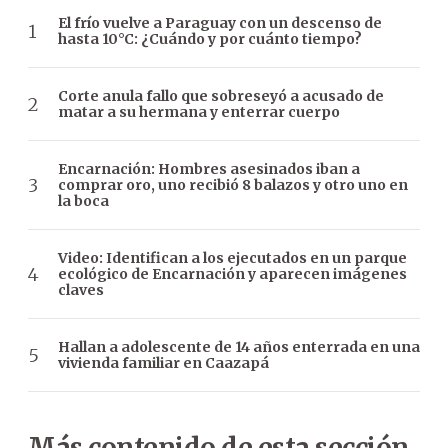
El frío vuelve a Paraguay con un descenso de
hasta 10°C: ¿Cuándo y por cuánto tiempo?
Corte anula fallo que sobreseyó a acusado de
matar a su hermana y enterrar cuerpo
Encarnación: Hombres asesinados iban a
comprar oro, uno recibió 8 balazos y otro uno en
la boca
Video: Identifican a los ejecutados en un parque
ecológico de Encarnación y aparecen imágenes
claves
Hallan a adolescente de 14 años enterrada en una
vivienda familiar en Caazapá
Más contenido de esta sección