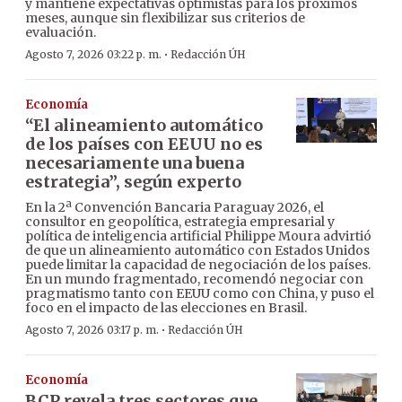
y mantiene expectativas optimistas para los próximos
meses, aunque sin flexibilizar sus criterios de
evaluación.
·
Agosto 7, 2026 03:22 p. m.
Redacción ÚH
Economía
“El alineamiento automático
de los países con EEUU no es
necesariamente una buena
estrategia”, según experto
En la 2ª Convención Bancaria Paraguay 2026, el
consultor en geopolítica, estrategia empresarial y
política de inteligencia artificial Philippe Moura advirtió
de que un alineamiento automático con Estados Unidos
puede limitar la capacidad de negociación de los países.
En un mundo fragmentado, recomendó negociar con
pragmatismo tanto con EEUU como con China, y puso el
foco en el impacto de las elecciones en Brasil.
·
Agosto 7, 2026 03:17 p. m.
Redacción ÚH
Economía
BCP revela tres sectores que