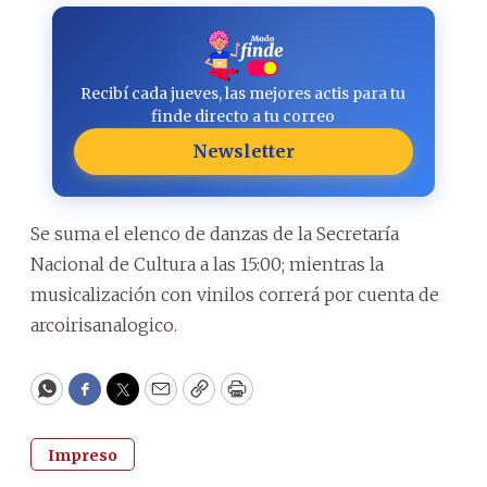
Recibí cada jueves, las mejores actis para tu
finde directo a tu correo
Newsletter
Se suma el elenco de danzas de la Secretaría
Nacional de Cultura a las 15:00; mientras la
musicalización con vinilos correrá por cuenta de
arcoirisanalogico.
WhatsApp
Facebook
Twitter
Email
Copy
Print
Impreso