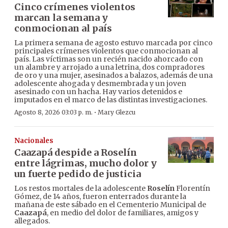
Cinco crímenes violentos
marcan la semana y
conmocionan al país
La primera semana de agosto estuvo marcada por cinco
principales crímenes violentos que conmocionan al
país. Las víctimas son un recién nacido ahorcado con
un alambre y arrojado a una letrina, dos compradores
de oro y una mujer, asesinados a balazos, además de una
adolescente ahogada y desmembrada y un joven
asesinado con un hacha. Hay varios detenidos e
imputados en el marco de las distintas investigaciones.
·
Agosto 8, 2026 03:03 p. m.
Mary Glezcu
Nacionales
Caazapá despide a Roselín
entre lágrimas, mucho dolor y
un fuerte pedido de justicia
Los restos mortales de la adolescente
Roselín
Florentín
Gómez, de 14 años, fueron enterrados durante la
mañana de este sábado en el Cementerio Municipal de
Caazapá
, en medio del dolor de familiares, amigos y
allegados.