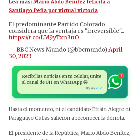
Lea más:
Mario Abdo Benítez felicita a
Santiago Peña por virtual victoria
El predominante Partido Colorado
considera que la ventaja es "irreversible"...
https://t.co/LM9yTxn3nO
— BBC News Mundo (@bbcmundo)
April
30, 2023
Recibí las noticias en tu celular, unite
1
al canal de ÚH en WhatsApp 🤩
✓✓
09:42
Hasta el momento, ni el candidato Efraín Alegre ni
Paraguayo Cubas salieron a reconocer la derrota.
El presidente de la República, Mario Abdo Benítez,