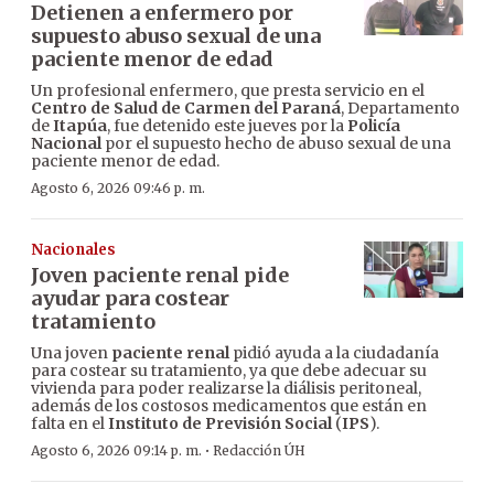
Detienen a enfermero por
supuesto abuso sexual de una
paciente menor de edad
Un profesional enfermero, que presta servicio en el
Centro de Salud de Carmen del Paraná
, Departamento
de
Itapúa
, fue detenido este jueves por la
Policía
Nacional
por el supuesto hecho de abuso sexual de una
paciente menor de edad.
Agosto 6, 2026 09:46 p. m.
Nacionales
Joven paciente renal pide
ayudar para costear
tratamiento
Una joven
paciente renal
pidió ayuda a la ciudadanía
para costear su tratamiento, ya que debe adecuar su
vivienda para poder realizarse la diálisis peritoneal,
además de los costosos medicamentos que están en
falta en el
Instituto de Previsión Social
(
IPS
).
·
Agosto 6, 2026 09:14 p. m.
Redacción ÚH