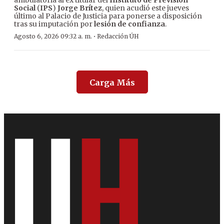
ambulatoria al ex titular del
Instituto de Previsión
Social
(
IPS
)
Jorge Brítez
, quien acudió este jueves
último al Palacio de Justicia para ponerse a disposición
tras su imputación por
lesión de confianza
.
·
Agosto 6, 2026 09:32 a. m.
Redacción ÚH
Carga Más