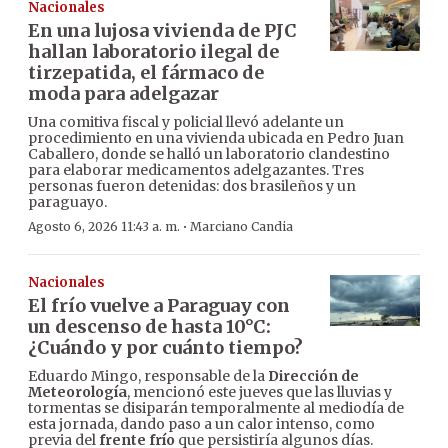
Nacionales
En una lujosa vivienda de PJC
hallan laboratorio ilegal de
tirzepatida, el fármaco de
moda para adelgazar
Una comitiva fiscal y policial llevó adelante un
procedimiento en una vivienda ubicada en Pedro Juan
Caballero, donde se halló un laboratorio clandestino
para elaborar medicamentos adelgazantes. Tres
personas fueron detenidas: dos brasileños y un
paraguayo.
·
Agosto 6, 2026 11:43 a. m.
Marciano Candia
Nacionales
El frío vuelve a Paraguay con
un descenso de hasta 10°C:
¿Cuándo y por cuánto tiempo?
Eduardo Mingo, responsable de la
Dirección de
Meteorología
, mencionó este jueves que las lluvias y
tormentas se disiparán temporalmente al mediodía de
esta jornada, dando paso a un calor intenso, como
previa del
frente frío
que persistiría algunos días.