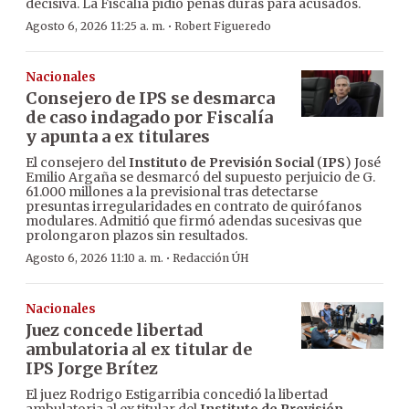
decisiva. La Fiscalía pidió penas duras para acusados.
·
Agosto 6, 2026 11:25 a. m.
Robert Figueredo
Nacionales
Consejero de IPS se desmarca
de caso indagado por Fiscalía
y apunta a ex titulares
El consejero del
Instituto de Previsión Social
(
IPS
) José
Emilio Argaña se desmarcó del supuesto perjuicio de G.
61.000 millones a la previsional tras detectarse
presuntas irregularidades en contrato de quirófanos
modulares. Admitió que firmó adendas sucesivas que
prolongaron plazos sin resultados.
·
Agosto 6, 2026 11:10 a. m.
Redacción ÚH
Nacionales
Juez concede libertad
ambulatoria al ex titular de
IPS Jorge Brítez
El juez Rodrigo Estigarribia concedió la libertad