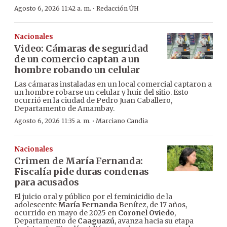
·
Agosto 6, 2026 11:42 a. m.
Redacción ÚH
Nacionales
Video: Cámaras de seguridad
de un comercio captan a un
hombre robando un celular
Las cámaras instaladas en un local comercial captaron a
un hombre robarse un celular y huir del sitio. Esto
ocurrió en la ciudad de Pedro Juan Caballero,
Departamento de Amambay.
·
Agosto 6, 2026 11:35 a. m.
Marciano Candia
Nacionales
Crimen de María Fernanda:
Fiscalía pide duras condenas
para acusados
El juicio oral y público por el feminicidio de la
adolescente
María Fernanda
Benítez, de 17 años,
ocurrido en mayo de 2025 en
Coronel Oviedo
,
Departamento de
Caaguazú
, avanza hacia su etapa