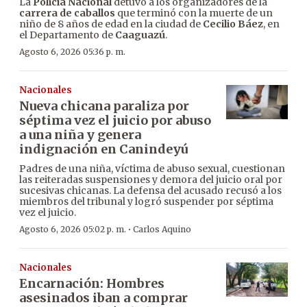
La
Policía Nacional
detuvo a los organizadores de la
carrera de caballos
que terminó con la muerte de un
niño de 8 años de edad en la ciudad de
Cecilio Báez
, en
el Departamento de
Caaguazú
.
Agosto 6, 2026 05:36 p. m.
Nacionales
Nueva chicana paraliza por
séptima vez el juicio por abuso
a una niña y genera
indignación en Canindeyú
Padres de una niña, víctima de abuso sexual, cuestionan
las reiteradas suspensiones y demora del juicio oral por
sucesivas chicanas. La defensa del acusado recusó a los
miembros del tribunal y logró suspender por séptima
vez el juicio.
·
Agosto 6, 2026 05:02 p. m.
Carlos Aquino
Nacionales
Encarnación: Hombres
asesinados iban a comprar