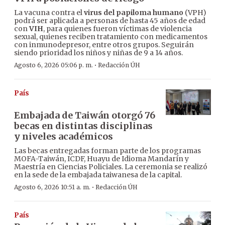
La vacuna contra el
virus del papiloma humano
(VPH)
podrá ser aplicada a personas de hasta 45 años de edad
con
VIH
, para quienes fueron víctimas de violencia
sexual, quienes reciben tratamiento con medicamentos
con inmunodepresor, entre otros grupos. Seguirán
siendo prioridad los niños y niñas de 9 a 14 años.
·
Agosto 6, 2026 05:06 p. m.
Redacción ÚH
País
Embajada de Taiwán otorgó 76
becas en distintas disciplinas
y niveles académicos
Las becas entregadas forman parte de los programas
MOFA-Taiwán, ICDF, Huayu de Idioma Mandarín y
Maestría en Ciencias Policiales. La ceremonia se realizó
en la sede de la embajada taiwanesa de la capital.
·
Agosto 6, 2026 10:51 a. m.
Redacción ÚH
País