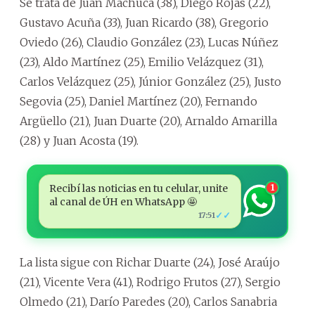
Se trata de Juan Machuca (38), Diego Rojas (22),
Gustavo Acuña (33), Juan Ricardo (38), Gregorio
Oviedo (26), Claudio González (23), Lucas Núñez
(23), Aldo Martínez (25), Emilio Velázquez (31),
Carlos Velázquez (25), Júnior González (25), Justo
Segovia (25), Daniel Martínez (20), Fernando
Argüello (21), Juan Duarte (20), Arnaldo Amarilla
(28) y Juan Acosta (19).
Recibí las noticias en tu celular, unite
1
al canal de ÚH en WhatsApp 🤩
✓✓
17:51
La lista sigue con Richar Duarte (24), José Araújo
(21), Vicente Vera (41), Rodrigo Frutos (27), Sergio
Olmedo (21), Darío Paredes (20), Carlos Sanabria