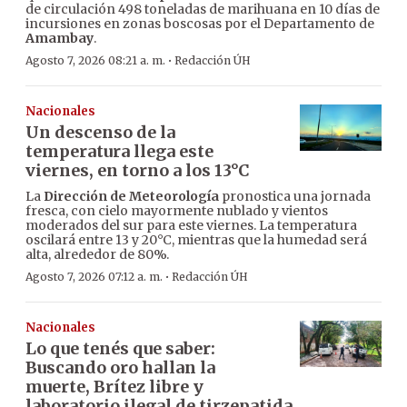
de circulación 498 toneladas de marihuana en 10 días de
incursiones en zonas boscosas por el Departamento de
Amambay
.
·
Agosto 7, 2026 08:21 a. m.
Redacción ÚH
Nacionales
Un descenso de la
temperatura llega este
viernes, en torno a los 13°C
La
Dirección de Meteorología
pronostica una jornada
fresca, con cielo mayormente nublado y vientos
moderados del sur para este viernes. La temperatura
oscilará entre 13 y 20°C, mientras que la humedad será
alta, alrededor de 80%.
·
Agosto 7, 2026 07:12 a. m.
Redacción ÚH
Nacionales
Lo que tenés que saber:
Buscando oro hallan la
muerte, Brítez libre y
laboratorio ilegal de tirzepatida