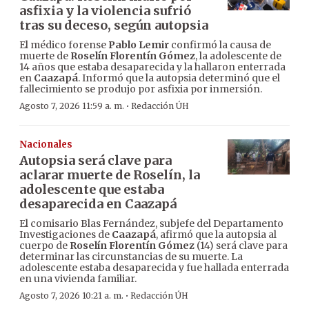
asfixia y la violencia sufrió
tras su deceso, según autopsia
El médico forense
Pablo Lemir
confirmó la causa de
muerte de
Roselín Florentín Gómez
, la adolescente de
14 años que estaba desaparecida y la hallaron enterrada
en
Caazapá
. Informó que la autopsia determinó que el
fallecimiento se produjo por asfixia por inmersión.
·
Agosto 7, 2026 11:59 a. m.
Redacción ÚH
Nacionales
Autopsia será clave para
aclarar muerte de Roselín, la
adolescente que estaba
desaparecida en Caazapá
El comisario Blas Fernández, subjefe del Departamento
Investigaciones de
Caazapá
, afirmó que la autopsia al
cuerpo de
Roselín Florentín Gómez
(14) será clave para
determinar las circunstancias de su muerte. La
adolescente estaba desaparecida y fue hallada enterrada
en una vivienda familiar.
·
Agosto 7, 2026 10:21 a. m.
Redacción ÚH