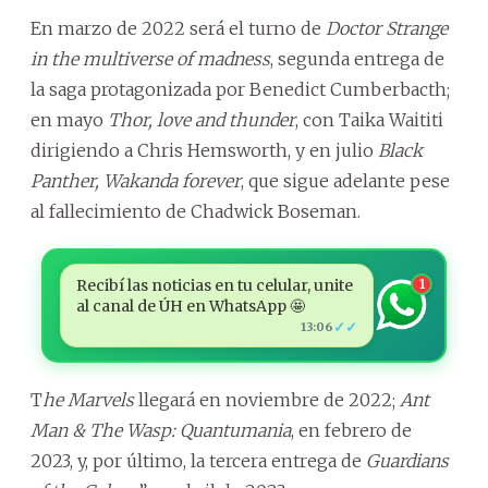
En marzo de 2022 será el turno de
Doctor Strange
in the multiverse of madness
, segunda entrega de
la saga protagonizada por Benedict Cumberbacth;
en mayo
Thor, love and thunder
, con Taika Waititi
dirigiendo a Chris Hemsworth, y en julio
Black
Panther, Wakanda forever
, que sigue adelante pese
al fallecimiento de Chadwick Boseman.
Recibí las noticias en tu celular, unite
1
al canal de ÚH en WhatsApp 🤩
✓✓
13:06
T
he Marvels
llegará en noviembre de 2022;
Ant
Man & The Wasp: Quantumania
, en febrero de
2023, y, por último, la tercera entrega de
Guardians