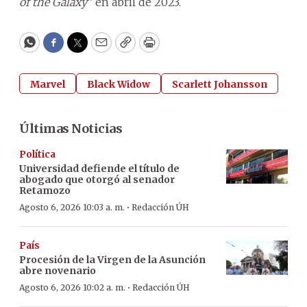
of the Galaxy
” en abril de 2023.
WhatsApp
Facebook
Twitter
Email
Copy
Print
Marvel
Black Widow
Scarlett Johansson
Últimas Noticias
Política
Universidad defiende el título de
abogado que otorgó al senador
Retamozo
·
Agosto 6, 2026 10:03 a. m.
Redacción ÚH
País
Procesión de la Virgen de la Asunción
abre novenario
·
Agosto 6, 2026 10:02 a. m.
Redacción ÚH